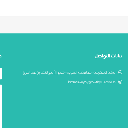
بيانات التواصل
ط
مكة المكرمة- محافظة المويه- شارع الأمير نائف بن عبدالعزيز
biralmuwayh@growthplus.com.sa