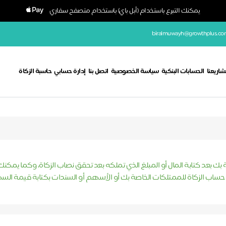
يمكنك التبرع باستخدام (أبل باي) باستخدام متصفح سفاري
biralmuwayh@growthplus.co
اريعنا
الحسابات البنكية
سياسة الخصوصية
اتصل بنا
إدارة حسابي
حاسبة الزكاة
بك بعد كتابة المال أو المبلغ الذي تملكه بعد تحقق نصاب الزكاة، وكما يمكن
 حساب الزكاة للممتلكات الخاصة بك أو الأسهم أو السندات بكتابة قيمة السه