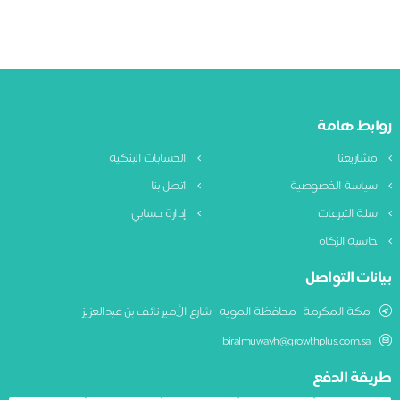
روابط هامة
مشاريعنا
الحسابات البنكية
سياسة الخصوصية
اتصل بنا
سلة التبرعات
إدارة حسابي
حاسبة الزكاة
بيانات التواصل
مكة المكرمة- محافظة المويه- شارع الأمير نائف بن عبدالعزيز
biralmuwayh@growthplus.com.sa
طريقة الدفع